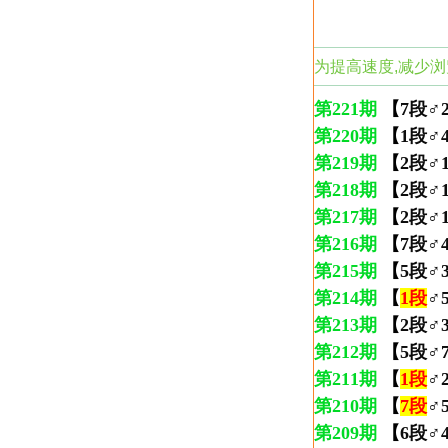
为提高速度,减少
第221期
【
7
段
♂
第220期
【
1段♂
第219期
【
2段♂
第218期
【
2段♂
第217期
【
2段♂
第216期
【
7段♂
第215期
【
5段♂
第214期
【
1段
♂
第213期
【
2段♂
第212期
【
5段♂
第211期
【
1段
♂
第210期
【
7段
♂
第209期
【
6段♂