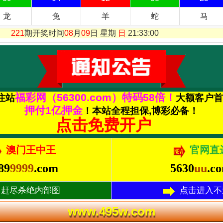
福彩网（56300.com）特码58倍！
注站
大额客户首
押付1亿押金
！本站全程担保,博彩必备！
点击免费开户
澳门王中王
官网直
89
9999
.com
5630
uu
.c
赶尽杀绝内部图
点击进入不
www.495w.com