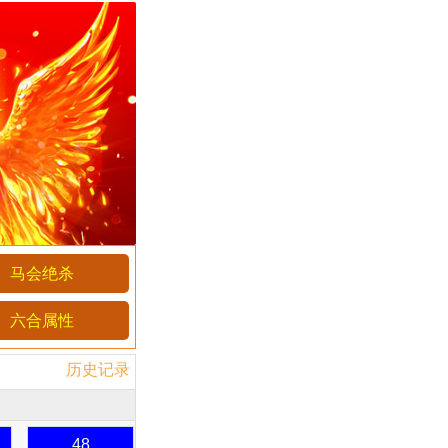
马会绝杀
六合属性